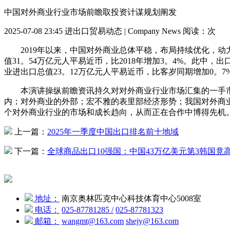
中国对外商业行业市场前瞻取投资计谋规划阐发
2025-07-08 23:45
进出口贸易动态 | Company News
阅读：
次
2019年以来，中国对外商业总体平稳，布局持续优化，动力
值31。54万亿元人平易近币，比2018年增加3。4%。此中，出口
业进出口总值23。12万亿元人平易近币，比客岁同期增加0。7%
本演讲操纵前瞻资讯持久对对外商业行业市场汇集的一手市
内；对外商业的外部；宏不雅的表里部经济形势；我国对外商
个对外商业行业的市场和成长趋向，从而正在合作中博得先机
上一篇：
2025年一季度中国出口排名前十地域
下一篇：
全球商品出口10强国：中国43万亿美元第3韩国竟
地址：
南京奥林匹克中心科技体育中心5008室
电话：
025-87781285
/
025-87781323
邮箱：
wangmt@163.com
shejy@163.com