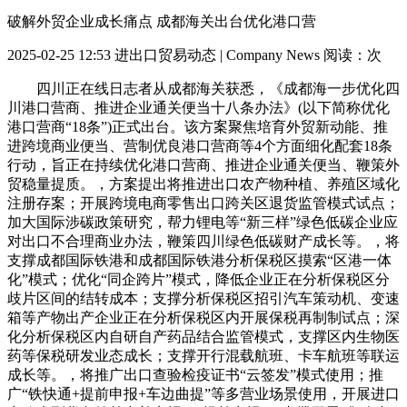
破解外贸企业成长痛点 成都海关出台优化港口营
2025-02-25 12:53
进出口贸易动态 | Company News
阅读：
次
四川正在线日志者从成都海关获悉，《成都海一步优化四
川港口营商、推进企业通关便当十八条办法》(以下简称优化
港口营商“18条”)正式出台。该方案聚焦培育外贸新动能、推
进跨境商业便当、营制优良港口营商等4个方面细化配套18条
行动，旨正在持续优化港口营商、推进企业通关便当、鞭策外
贸稳量提质。，方案提出将推进出口农产物种植、养殖区域化
注册存案；开展跨境电商零售出口跨关区退货监管模式试点；
加大国际涉碳政策研究，帮力锂电等“新三样”绿色低碳企业应
对出口不合理商业办法，鞭策四川绿色低碳财产成长等。，将
支撑成都国际铁港和成都国际铁港分析保税区摸索“区港一体
化”模式；优化“同企跨片”模式，降低企业正在分析保税区分
歧片区间的结转成本；支撑分析保税区招引汽车策动机、变速
箱等产物出产企业正在分析保税区内开展保税再制制试点；深
化分析保税区内自研自产药品结合监管模式，支撑区内生物医
药等保税研发业态成长；支撑开行混载航班、卡车航班等联运
成长等。，将推广出口查验检疫证书“云签发”模式使用；推
广“铁快通+提前申报+车边曲提”等多营业场景使用，开展进口