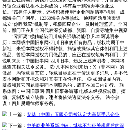
外贸企业看法根本上构成的，将有益于精准办事企业成
长。”该担任人暗示，还将积极使用“企业问题清零”机制、成
都海关门户网坐、12360海关办事热线、通顺问题反映渠道，
成立“你呼我应”机制等，积极回应企业，及时处理坚苦。全国
前，部门正在川全国代表深切成都、资阳、自贡等地集中视察
——“零距离”感触感染四川成长强劲动能① 凡本网说明来
历：本网或中国旧事网·四川旧事的所有做品，版权均属于中
新社，未经本网授权不得转载、摘编或操纵其它体例利用上述
做品。曾经本网授权力用做品的，应正在授权范畴内利用，并
说明来历：中国旧事网·四川旧事。违反上述声明者，本网将
逃查其相关法令义务。 ② 凡本网说明来历：X（非本网）的
做品，均转载自其它，转载目标正在于传送更多消息，并不代
表本网附和其概念和对其实正在性担任。 ③ 如因做品内容、
版权和其它问题需要同本网联系的，请正在30日内进行。 联
系体例：中国旧事网·四川旧事采编部 电线未经授权转载、摘
编、复制及成立镜像，违者将依法逃查法令义务。 法令参
谋！四川昊通律师事务所。
上一篇：
安踏（中国）无限公司被认定为高新手艺企业
下一篇：
中美商业关系新冲破：继续不加征关税背后的深