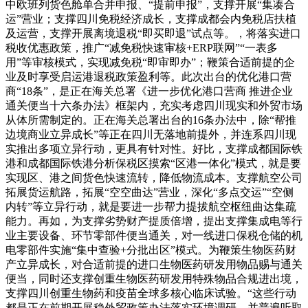
中欧班列货色舱单合并申报、“提前申报”，支撑开展“集凑合
运”营业；支撑四川免税经济成长，支撑成都会内免税店扶植
及运营，支撑开展离境退税“即买即退”试点等。，将落实进口
税收优惠政策，推广“减免税快速审核+ERP联网”“一表多
用”等审核模式，实现减免税“即审即办”；鞭策合适前提的企
业及时享受启运港退税政策盈利等。此次出台的优化港口营
商“18条”，是正在海关总署《进一步优化港口营商 推进企业
通关便当十六条办法》框架内，充实考虑四川现实和外贸市场
从体所需制定的。正在海关总署出台的16条办法中，除“帮推
边境商业立异成长”等正在四川无落地前提外，并连系四川现
实推出多项立异行动，更具有针对性。好比，支撑成都国际铁
港和成都国际铁港分析保税区摸索“区港一体化”模式，就是要
实现区、港之间货色快速流转，降低物流成本。支撑航空公司
拓展货运航路，拓展“空空曲达”营业，深化“多点交运”“空侧
内转”等立异行动，就是要进一步帮力提拔航空枢纽曲达集疏
能力。再如，为支撑劣势财产提质倍增，提出支撑集成电等行
业主要设备、环节零部件便当通关，对一线进口保税仓储的机
电零部件实施“集中查验+分批出区”模式。为鞭策生物医药财
产立异成长，对合适前提的进口生物医药研发用物品赐与通关
便当，同时还支撑创重生物医药研发用特殊物品合规进出境，
支撑四川创重生物药和疫苗全球多核心临床试验。“这些行动
都是正在前期开展稳外贸政策办法落实环境调研，并普遍听取