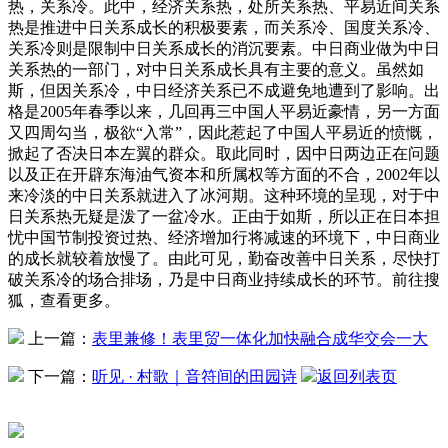
热，关系冷。此中，经济关系热，处所关系热、平易近间关系
热是推进中日关系成长的积极要素，而关系冷、国度关系冷、
关系冷则是限制中日关系成长的消沉要素。中日商业做为中日
关系热的一部门，对中日关系成长具有主要的意义。虽然如
斯，但因关系冷，中日经济关系已不成避免地遭到了影响。出
格是2005年春季以来，几回再三中国人平易近豪情，另一方面
又四周勾当，极欲“入常”，因此惹起了中国人平易近的愤慨，
掀起了否决日本左翼的群众。取此同时，因中日两边正在问题
以及正在开辟东海油气资本和所属权等方面的不合，2002年以
来冷淡的中日关系就进入了冰河期。这种环境的呈现，对于中
日关系热无疑是泼了一盆冷水。正由于如斯，所以正在日本担
忧中国节制投资过热、经济增加行将减速的环境下，中日商业
的成长就较着放慢了。由此可见，勤奋改善中日关系，尽快打
破关系冷的场合排场，乃是中日商业持续成长的环节。前往搜
狐，查看更多。
上一篇：
表里兼修！表里贸一体化加快融合成华交会一大
下一篇：
听见 · 村歌｜音符间的田园诗
返回列表页