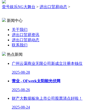
壹号娱乐NG大舞台
>
进出口贸易动态
>
新闻中心
关于我们
进出口贸易资讯
进出口贸易动态
联系我们
热点新闻
广州云霭商业无限公司新成立注册本钱仅
2025-08-28
营业 - OFweek太阳能光伏网
2025-08-26
财产大数据板块上市公司股票清点好啦！
2025-08-24