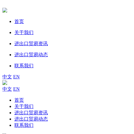
首页
关于我们
进出口贸易资讯
进出口贸易动态
联系我们
中文
EN
中文
EN
首页
关于我们
进出口贸易资讯
进出口贸易动态
联系我们