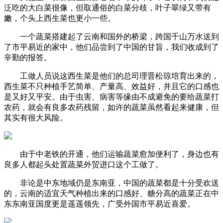
泛吃的大白菜很像，但取通俗的白菜分歧，叶子翠绿又带有
嫩，个头上西生菜也更小一些。
一个蔬菜搭建起了云南和国外的桥梁，跨国千山万水送到
了市平易近的家中，他们品尝到了中国的甘旨，我们收成到了
辛勤的报答。
工做人员说这西生菜是他们的总司理晋松琼培育出来的，
西生菜不只种植手艺简单、产量高、效益好，并且它的口感也
是又好又平安。由于虫害、病害等缘由不成避免的要给蔬菜打
农药，就会有良多农药残留，如许的蔬菜虽然看起来健康，但
其实有很大风险。
由于中老铁的开通，他们运输蔬菜愈加便利了，身边也有
良多人都起头处置蔬菜外贸进口这个工做了。
非论是中东地域仍是东南亚，中国的蔬菜都是十分受欢送
的，云南的适宜天气种植出来的口感好、糖分高的蔬菜正在中
东东南亚国度更是遥遥领先，广受外国市平易近喜爱。