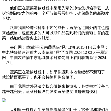
他们正在蔬菜运输过程中采用先辈的冷链集拆箱手艺，从
拆箱到卸货之间的每一个环节都层层把控，确保蔬菜的新颖度
不被。
跟着我国经济和科学手艺的成长，蔬菜运往国外的道也越
来越便当，也使更多的人可以或许品尝到我们的新颖甘旨的蔬
菜，感触感染舌尖上的触动。
央广网：[丝故事]云南蔬菜借“风”出海 2015-11-1云南网：
中老铁冷链速运帮力云南蔬菜“鲜”至泰国 2024-12-03人平易近
网：中国农产物中东地域供采对接勾当正在阿联酋举行 2024-
11-21。
蔬菜正在运输过程中，如果你运到本地曾经都不新颖了，
就没情面愿买了，也不会持续和你合做了。
由于我国对外经济交换合做越来越慎密，各类根本设备也
越来越完美，蔬菜种植户们发卖蔬菜也变得越来越便利。
大棚里一棵棵西生菜舒卷着翠绿的叶子，它长得和我们泛