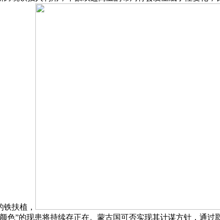
的铁扶植，
“颜色”的现患将持续存正在。蒙古国可否实现其计谋方针，通过