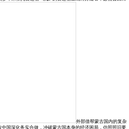
外部借帮蒙古国内的复杂
取中国深化务实合做，冲破蒙古国本身的经济困局，仿照照旧要