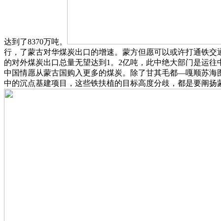
达到了8370万吨。
行，了蒙古对华煤炭出口的增速。蒙方但愿可以或许打通铁交
的对外煤炭出口总量无望达到1。2亿吨，此中绝大部门是运往
中国情愿从蒙古国购入更多的煤炭。除了甘其毛都—嘎顺苏海图
中的沉点基建项目，这些铁扶植的目标高度分歧，都是要阐扬蒙