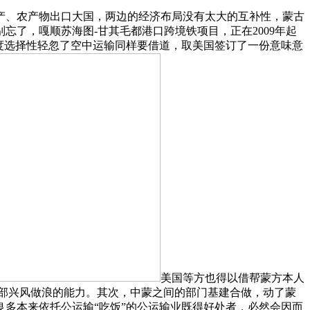
产、农产物出口大国，两边的经济布局没有太大的互补性，蒙古
了，嘎顺苏海图-甘其毛都港口跨境铁项目，正在2009年起
一度选择性轻忽了空中运输同样要借道，取美国签订了一份意味意
美国等方也得以借帮蒙方本人
部兴风做浪的能力。其次，中蒙之间的部门基建合做，动了蒙
多本来依托公运输“吃饭”的公运输业既得好处者，必然会因而