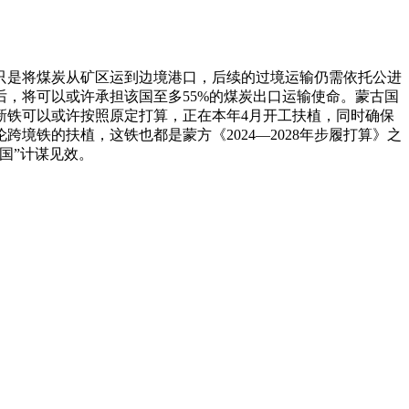
只是将煤炭从矿区运到边境港口，后续的过境运输仍需依托公进
，将可以或许承担该国至多55%的煤炭出口运输使命。蒙古国
新铁可以或许按照原定打算，正在本年4月开工扶植，同时确保
铁的扶植，这铁也都是蒙方《2024—2028年步履打算》之
国”计谋见效。