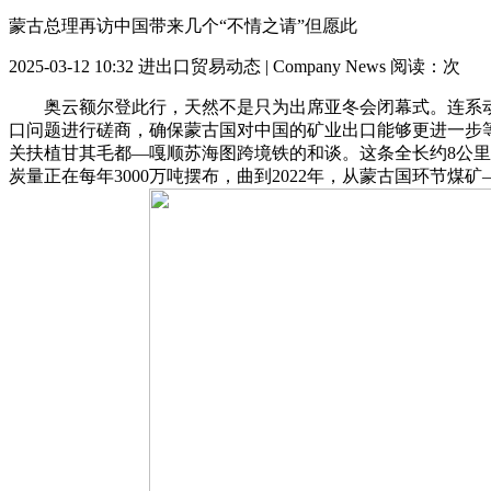
蒙古总理再访中国带来几个“不情之请”但愿此
2025-03-12 10:32
进出口贸易动态 | Company News
阅读：
次
奥云额尔登此行，天然不是只为出席亚冬会闭幕式。连系动静
口问题进行磋商，确保蒙古国对中国的矿业出口能够更进一步
关扶植甘其毛都—嘎顺苏海图跨境铁的和谈。这条全长约8公里
炭量正在每年3000万吨摆布，曲到2022年，从蒙古国环