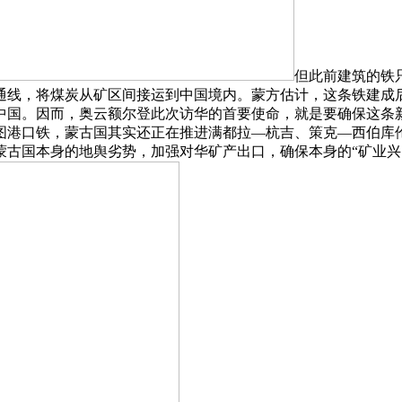
但此前建筑的铁
通线，将煤炭从矿区间接运到中国境内。蒙方估计，这条铁建成后
中国。因而，奥云额尔登此次访华的首要使命，就是要确保这条
港口铁，蒙古国其实还正在推进满都拉—杭吉、策克—西伯库伦跨境
古国本身的地舆劣势，加强对华矿产出口，确保本身的“矿业兴