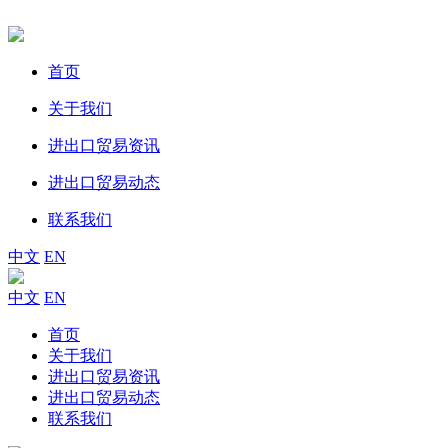
首页
关于我们
进出口贸易资讯
进出口贸易动态
联系我们
中文
EN
中文
EN
首页
关于我们
进出口贸易资讯
进出口贸易动态
联系我们