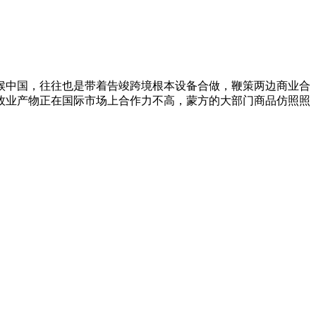
候中国，往往也是带着告竣跨境根本设备合做，鞭策两边商业合
牧业产物正在国际市场上合作力不高，蒙方的大部门商品仿照照