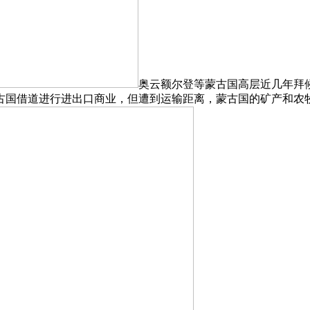
奥云额尔登等蒙古国高层近几年拜
古国借道进行进出口商业，但遭到运输距离，蒙古国的矿产和农