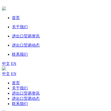
首页
关于我们
进出口贸易资讯
进出口贸易动态
联系我们
中文
EN
中文
EN
首页
关于我们
进出口贸易资讯
进出口贸易动态
联系我们