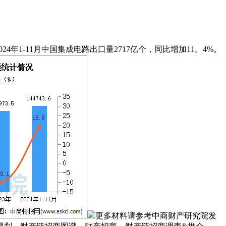
年1-11月中国集成电路出口量2717亿个，同比增加11。4%。
更多材料请参考中商财产研究院发