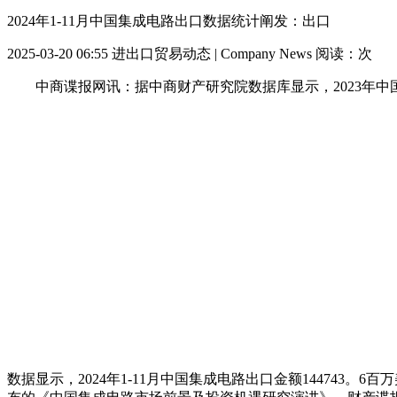
2024年1-11月中国集成电路出口数据统计阐发：出口
2025-03-20 06:55
进出口贸易动态 | Company News
阅读：
次
中商谍报网讯：据中商财产研究院数据库显示，2023年中国集成电
数据显示，2024年1-11月中国集成电路出口金额144743。6百