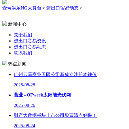
壹号娱乐NG大舞台
>
进出口贸易动态
>
新闻中心
关于我们
进出口贸易资讯
进出口贸易动态
联系我们
热点新闻
广州云霭商业无限公司新成立注册本钱仅
2025-08-28
营业 - OFweek太阳能光伏网
2025-08-26
财产大数据板块上市公司股票清点好啦！
2025-08-24