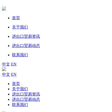
首页
关于我们
进出口贸易资讯
进出口贸易动态
联系我们
中文
EN
中文
EN
首页
关于我们
进出口贸易资讯
进出口贸易动态
联系我们