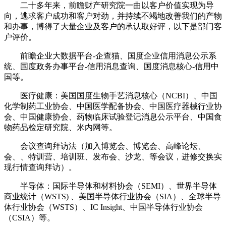
二十多年来，前瞻财产研究院一曲以客户价值实现为导
向，逃求客户成功和客户对劲，并持续不竭地改善我们的产物
和办事，博得了大量企业及客户的承认取好评，以下是部门客
户评价。
前瞻企业大数据平台-企查猫、国度企业信用消息公示系
统、国度政务办事平台-信用消息查询、国度消息核心-信用中
国等。
医疗健康：美国国度生物手艺消息核心（NCBI）、中国
化学制药工业协会、中国医学配备协会、中国医疗器械行业协
会、中国健康协会、药物临床试验登记消息公示平台、中国食
物药品检定研究院、米内网等。
会议查询拜访法（加入博览会、博览会、高峰论坛、
会、、特训营、培训班、发布会、沙龙、等会议，进修交换实
现行情查询拜访）。
半导体：国际半导体和材料协会（SEMI）、世界半导体
商业统计（WSTS) 、美国半导体行业协会（SIA）、全球半导
体行业协会（WSTS）、IC Insight、中国半导体行业协会
（CSIA）等。