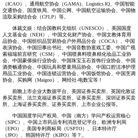
（ICAO）、通用航空协会（GAMA)、Logistics IQ、中国智能
交通协会、国度铁局、中国公网、中国航空运输协会、中国物
流取采购结合会（CFLP）等。
体裁文娱：结合国教科文组织（UNESCO）、美国国度
人文基金会（NEH）、中国文化财产协会、中国文教体育用
品协会、中国纺织品贸易协会户外用品分会（COCA）、中国
表演协会、中国旧事出书社、中国音数协逛戏工委、中国广视
索福瑞前言研究（CSM）、中国喷鼻料喷鼻精化妆品工业协
会、中国豪侈操行业协会、中国珠宝玉石首饰行业协会、中国
酒类畅通协会、中国玩具和婴童用品协会、中国口腔洁净护理
用品工业协会、中国连锁运营协会、中国饭馆协会、中国烹调
协会、买购网（Maigoo）、网经社-电数宝等！
前瞻上市企业大数据平台、美国证券买卖所、英国伦敦证
券买卖所、法兰克福证券买卖所、证券买卖所、深圳证券买卖
所、上海证券买卖所、证券买卖所、上市企业公报等。
中国国度学问产权局、中国（南方）学问产权运营核心
（SIPC）、中国上市药品专利消息登记平台、欧洲专利局
（EPO）、美国专利商标局（USPTO）、日本特许厅
（JPO）、韩国特许厅（KIPO）等？。