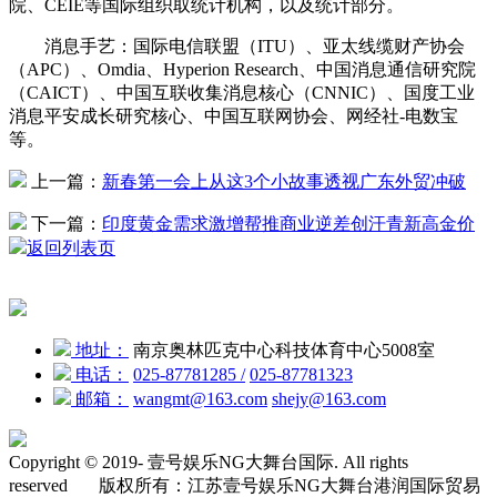
院、CEIE等国际组织取统计机构，以及统计部分。
消息手艺：国际电信联盟（ITU）、亚太线缆财产协会
（APC）、Omdia、Hyperion Research、中国消息通信研究院
（CAICT）、中国互联收集消息核心（CNNIC）、国度工业
消息平安成长研究核心、中国互联网协会、网经社-电数宝
等。
上一篇：
新春第一会上从这3个小故事透视广东外贸冲破
下一篇：
印度黄金需求激增帮推商业逆差创汗青新高金价
返回列表页
地址：
南京奥林匹克中心科技体育中心5008室
电话：
025-87781285
/
025-87781323
邮箱：
wangmt@163.com
shejy@163.com
Copyright © 2019-
壹号娱乐NG大舞台国际.
All rights
reserved
版权所有：江苏壹号娱乐NG大舞台港润国际贸易