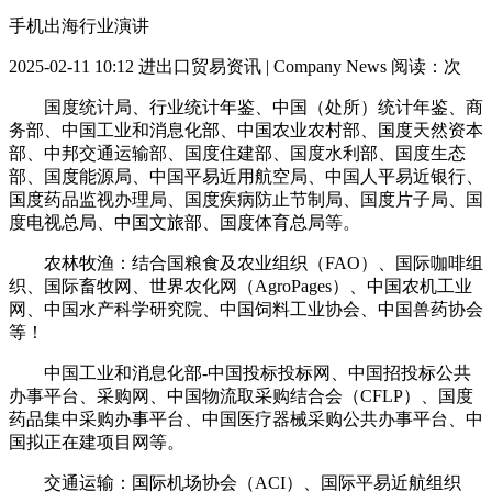
手机出海行业演讲
2025-02-11 10:12
进出口贸易资讯 | Company News
阅读：
次
国度统计局、行业统计年鉴、中国（处所）统计年鉴、商
务部、中国工业和消息化部、中国农业农村部、国度天然资本
部、中邦交通运输部、国度住建部、国度水利部、国度生态
部、国度能源局、中国平易近用航空局、中国人平易近银行、
国度药品监视办理局、国度疾病防止节制局、国度片子局、国
度电视总局、中国文旅部、国度体育总局等。
农林牧渔：结合国粮食及农业组织（FAO）、国际咖啡组
织、国际畜牧网、世界农化网（AgroPages）、中国农机工业
网、中国水产科学研究院、中国饲料工业协会、中国兽药协会
等！
中国工业和消息化部-中国投标投标网、中国招投标公共
办事平台、采购网、中国物流取采购结合会（CFLP）、国度
药品集中采购办事平台、中国医疗器械采购公共办事平台、中
国拟正在建项目网等。
交通运输：国际机场协会（ACI）、国际平易近航组织