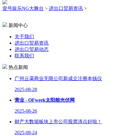
壹号娱乐NG大舞台
>
进出口贸易资讯
>
新闻中心
关于我们
进出口贸易资讯
进出口贸易动态
联系我们
热点新闻
广州云霭商业无限公司新成立注册本钱仅
2025-08-28
营业 - OFweek太阳能光伏网
2025-08-26
财产大数据板块上市公司股票清点好啦！
2025-08-24