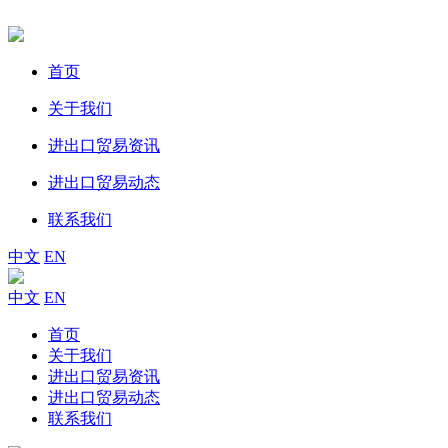
首页
关于我们
进出口贸易资讯
进出口贸易动态
联系我们
中文
EN
中文
EN
首页
关于我们
进出口贸易资讯
进出口贸易动态
联系我们