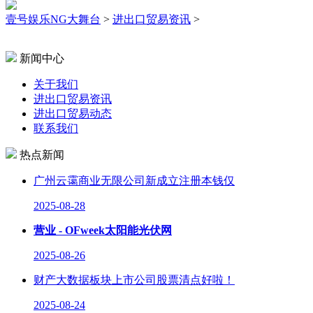
壹号娱乐NG大舞台
>
进出口贸易资讯
>
新闻中心
关于我们
进出口贸易资讯
进出口贸易动态
联系我们
热点新闻
广州云霭商业无限公司新成立注册本钱仅
2025-08-28
营业 - OFweek太阳能光伏网
2025-08-26
财产大数据板块上市公司股票清点好啦！
2025-08-24