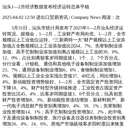
汕头1—2月经济数据发布经济运转总体平稳
2025-04-02 12:50
进出口贸易资讯 | Company News
阅读：
次
3月31日，汕头市统计局发布了2025年1—2月汕头经济运
转简况。据领会，1—2月，工业财产布局向优。1—2月，全市
规模以上工业低位运转。“三新两特一大”财产规模以上工业添
加值占全数规模以上工业添加值比沉64。7%。先辈制制业添
加值、高手艺制制业添加值别离占规模以上工业的39。0%、
12。9%，占比别离较客岁同期提拔1。1个、2。7个百分点。
分行业看，计较机、通信和其他电子设备制制业添加值增加
23。7%，通用设备制制业增加6。6%，食物制制业增加1。
0%。规模以上工业企业实现出货值37。40亿元，同比增加4。
4%。新动能投资增势较好。1—2月，全市固定资产投资同比
下降18。4%。财产转型升级持续推进，工业投资占固定资产
投资比沉45。4%，比客岁同期提拔3。0个百分点；玩具创意
财产投资增加8。3%。新动能投资连结增加，新材料财产、新
一代电子消息财产投资别离增加9。4%、59。1%；先辈制制
业投资增加14。1%；高手艺制制业投资增加2。2%，此中电
子及通信设备制制投资、医疗设备及仪器仪表制制业投资别离
增加26。4%、24。6%。房地产市场延续客岁四时度以来恢复