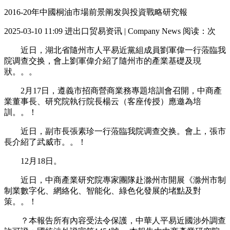
2016-20年中國桐油市場前景阐发與投資戰略研究報
2025-03-10 11:09
进出口贸易资讯 | Company News
阅读：
次
近日，湖北省隨州市人平易近黨組成員劉軍偉一行蒞臨我
院调查交换，會上劉軍偉介紹了隨州市的產業基礎及現
狀。。。
2月17日，遵義市招商營商業務專題培訓會召開，中商產
業董事長、研究院執行院長楊云（客座传授）應邀為培
訓。。！
近日，副市長張素珍一行蒞臨我院调查交换。會上，張市
長介紹了武威市。。！
12月18日。
近日，中商產業研究院專家團隊赴滁州市開展《滁州市制
制業數字化、網絡化、智能化、綠色化發展的堵點及對
策。。！
？本報告所有內容受法令保護，中華人平易近國涉外調查