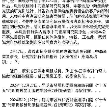
許可證：國統涉外證字第1454號。 本報告由中商產業研究院
出品，報告版權歸中商產業研究院所有。本報告是中商產業研
究院的研究與統計，報告為有償供给給購買報告的客戶內部利
用。未獲得中商產業研究院書面授權，任何網坐或媒體不得轉
載或援用，否則中商產業研究院有權依法逃查其法令責任。如
需訂閱研究報告，請间接聯系本網坐，以便獲得全程優質完美
服務。 本報告目錄與內容系中商產業研究院原創，未經本公
司事先書面許可，拒絕任何体例復制、轉載。 正在此，我們
誠意向您推薦鑒別咨詢公司實力的次要方式。
2月17日，遵義市招商營商業務專題培訓會召開，中商產
業董事長、研究院執行院長楊云（客座传授）應邀為培
訓。。？。
近日，廣東省云浮市黨組成員、佛山市-云浮市對口幫扶
協做指揮部指揮長，佛云園黨工委、管委會从任。。。
2024年12月27日，昆明市發展和委員會組織召開《“十五
五”時期提拔昆明服務業競爭力對策研究》專家評審。。。
2024年12月27日，昆明市發展和委員會組織召開《“十五
五”時期提拔昆明服務業競爭力對策研究》專家評審。。。