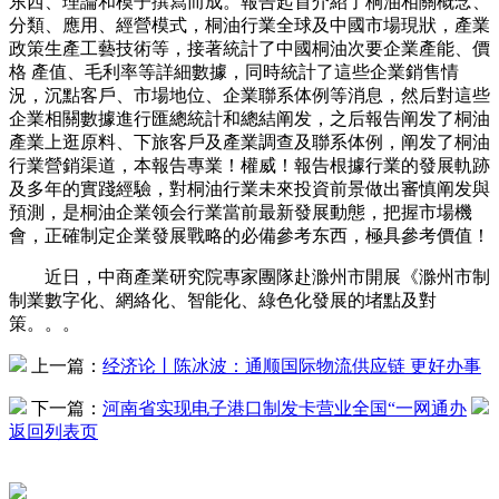
东西、理論和模子撰寫而成。報告起首介紹了桐油相關概念、
分類、應用、經營模式，桐油行業全球及中國市場現狀，產業
政策生產工藝技術等，接著統計了中國桐油次要企業產能、價
格 產值、毛利率等詳細數據，同時統計了這些企業銷售情
況，沉點客戶、市場地位、企業聯系体例等消息，然后對這些
企業相關數據進行匯總統計和總結阐发，之后報告阐发了桐油
產業上逛原料、下旅客戶及產業調查及聯系体例，阐发了桐油
行業營銷渠道，本報告專業！權威！報告根據行業的發展軌跡
及多年的實踐經驗，對桐油行業未來投資前景做出審慎阐发與
預測，是桐油企業领会行業當前最新發展動態，把握市場機
會，正確制定企業發展戰略的必備參考东西，極具參考價值！
近日，中商產業研究院專家團隊赴滁州市開展《滁州市制
制業數字化、網絡化、智能化、綠色化發展的堵點及對
策。。。
上一篇：
经济论丨陈冰波：通顺国际物流供应链 更好办事
下一篇：
河南省实现电子港口制发卡营业全国“一网通办
返回列表页