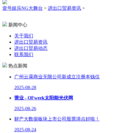
壹号娱乐NG大舞台
>
进出口贸易资讯
>
新闻中心
关于我们
进出口贸易资讯
进出口贸易动态
联系我们
热点新闻
广州云霭商业无限公司新成立注册本钱仅
2025-08-28
营业 - OFweek太阳能光伏网
2025-08-26
财产大数据板块上市公司股票清点好啦！
2025-08-24